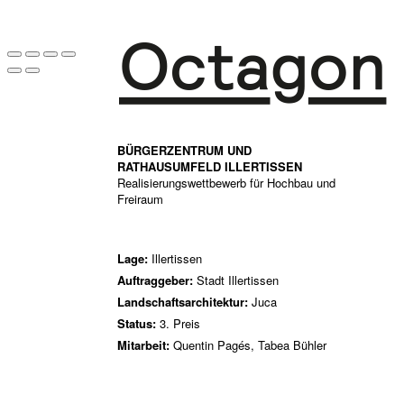
BÜRGERZENTRUM UND
RATHAUSUMFELD ILLERTISSEN
Realisierungswettbewerb für Hochbau und
Freiraum
Lage:
Illertissen
Auftraggeber:
Stadt Illertissen
Landschaftsarchitektur:
Juca
Status:
3. Preis
Mitarbeit:
Quentin Pagés, Tabea Bühler