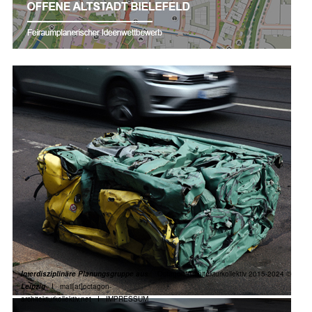
Interdisziplinäre Planungsgruppe aus
Octagon Architekturkollektiv 2015-2024 ©
Leipzig
I
mail[at]octagon-
architekturkollektiv.net I
IMPRESSUM